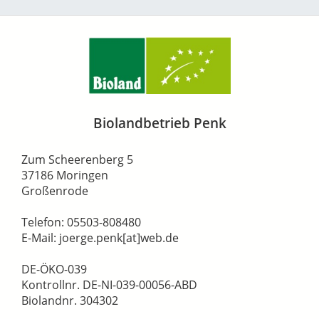
Biolandbetrieb Penk
Zum Scheerenberg 5
37186 Moringen
Großenrode
Telefon: 05503-808480
E-Mail: joerge.penk[at]web.de
DE-ÖKO-039
Kontrollnr. DE-NI-039-00056-ABD
Biolandnr. 304302