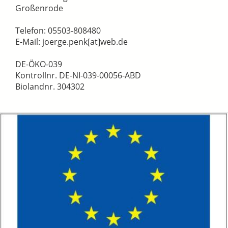
Großenrode
Telefon: 05503-808480
E-Mail: joerge.penk[at]web.de
DE-ÖKO-039
Kontrollnr. DE-NI-039-00056-ABD
Biolandnr. 304302