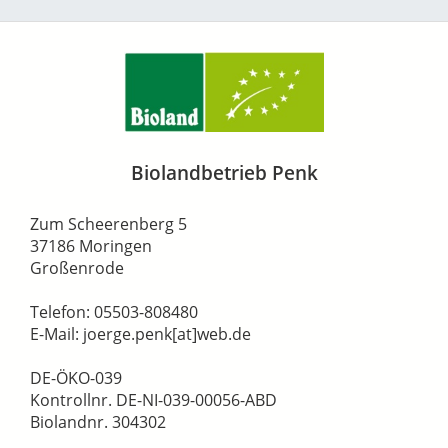
Biolandbetrieb Penk
Zum Scheerenberg 5
37186 Moringen
Großenrode
Telefon: 05503-808480
E-Mail: joerge.penk[at]web.de
DE-ÖKO-039
Kontrollnr. DE-NI-039-00056-ABD
Biolandnr. 304302